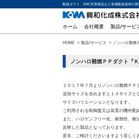
配線ダクト、EMC対策製品など各種配線資材の製
ホーム
会社概要
製品/サービ
HOME
製品/サービス
ノンハロ難燃
ノンハロ難燃ＰＰダクト『Ｋ
２０１７年７月よりノンハロ難燃ＰＰ
追加サイズを含めますと１４サイズと
サイズバリエーションとなります。
ご利用される制御盤又は装置の機外配
また、ハロゲンフリー化、耐熱性、耐
反映した製品となっております。
是非、ご検討くださいますよう宜しく