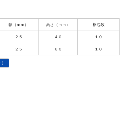
幅（ｍｍ）
高さ（ｍｍ）
梱包数
２５
４０
１０
２５
６０
１０
Ｐ）