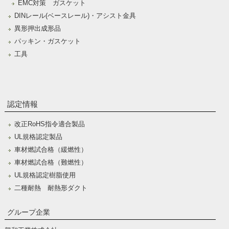
EMC対策 ガスケット
DINレール(ベースレール)・アシスト金具
異形押出成形品
パッキン・ガスケット
工具
認定情報
改正RoHS指令適合製品
UL規格認定製品
車材燃試合格（緩燃性）
車材燃試合格（難燃性）
UL規格認定樹脂使用
二種耐熱 耐熱形ダクト
グループ企業