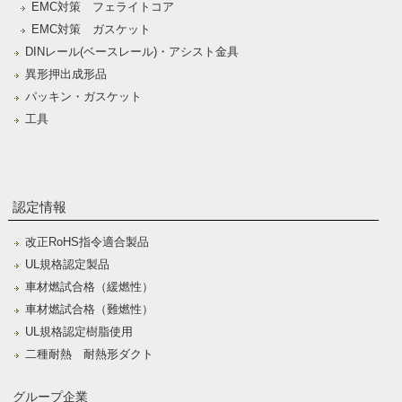
EMC対策 フェライトコア
EMC対策 ガスケット
DINレール(ベースレール)・アシスト金具
異形押出成形品
パッキン・ガスケット
工具
認定情報
改正RoHS指令適合製品
UL規格認定製品
車材燃試合格（緩燃性）
車材燃試合格（難燃性）
UL規格認定樹脂使用
二種耐熱 耐熱形ダクト
グループ企業