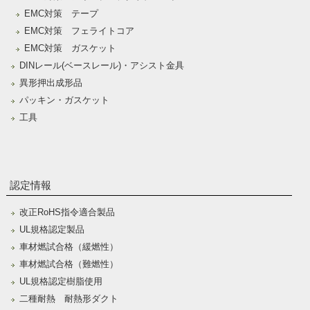
EMC対策 テープ
EMC対策 フェライトコア
EMC対策 ガスケット
DINレール(ベースレール)・アシスト金具
異形押出成形品
パッキン・ガスケット
工具
認定情報
改正RoHS指令適合製品
UL規格認定製品
車材燃試合格（緩燃性）
車材燃試合格（難燃性）
UL規格認定樹脂使用
二種耐熱 耐熱形ダクト