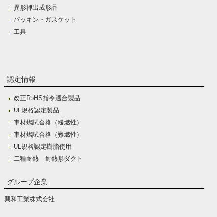
異形押出成形品
パッキン・ガスケット
工具
認定情報
改正RoHS指令適合製品
UL規格認定製品
車材燃試合格（緩燃性）
車材燃試合格（難燃性）
UL規格認定樹脂使用
二種耐熱 耐熱形ダクト
グループ企業
興和工業株式会社